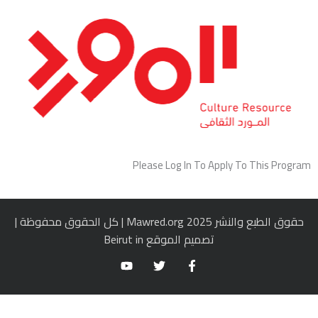
خطي
لى
لمحتوى
Please Log In To Apply To This Program
حقوق الطبع والنشر 2025 Mawred.org | كل الحقوق محفوظة |
تصميم الموقع
Beirut in